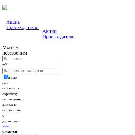
Акции
Производители
Акции
Производители
Мы вам
перезвоним
+7
я даю
свое
согласие на
обработку
персональных
данных в
соответствии
с
указанными
здесь
условиями