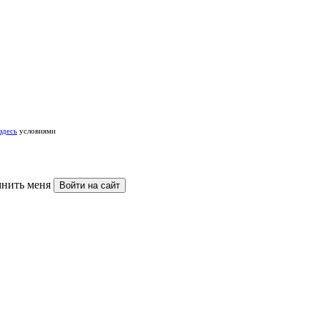
здесь
условиями
нить меня