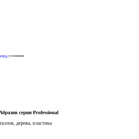
здесь
условиями
разив серии Professional
аллов, дерева, пластика