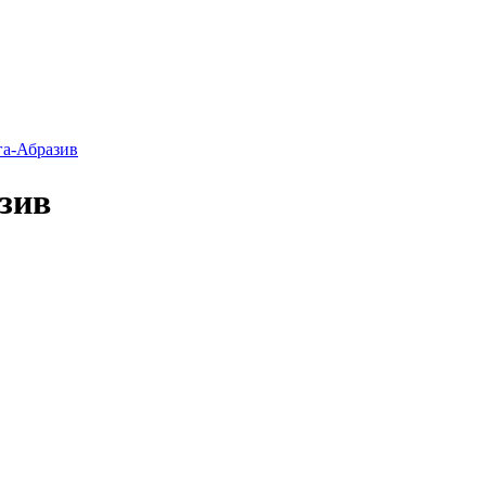
га-Абразив
зив