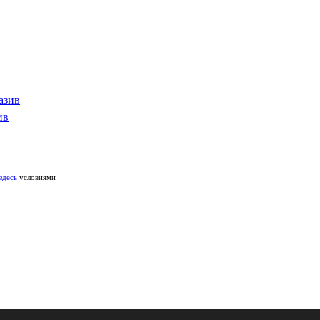
ив
здесь
условиями