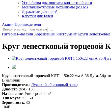
Устройства для монтажа контактной сети
Монтажно-тяговые механизмы (МТМ)
Держатели для талей
Каретки для талей
Акции
Производители
Интернет-магазин
Абразивный инструмент
Круги лепестковые
Круг лепестковый торцевой К
Круг лепестковый торцевой КЛТ1 150х22 мм А 36 Луга-Абраз
В наличии
Производитель
:
Лужский абразивный завод
Диаметр (мм)
:
150
Назначение
:
Универсальный
Тип круга
:
КЛТ-1
Зернистость
:
36
104
Р