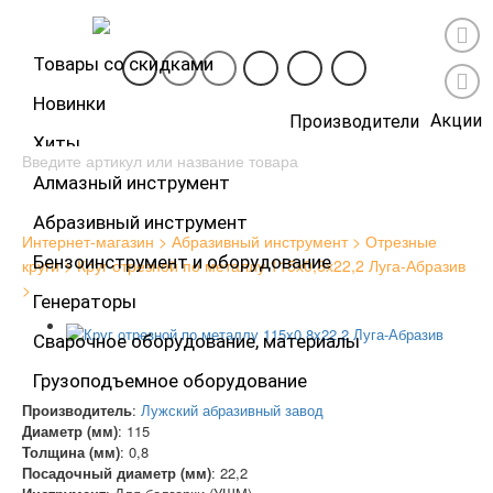
Товары со скидками
Новинки
Каталог товаров
Акции
Производители
Хиты
Алмазный инструмент
Абразивный инструмент
Интернет-магазин
Абразивный инструмент
Отрезные
Бензоинструмент и оборудование
круги
Круг отрезной по металлу 115х0,8х22,2 Луга-Абразив
Генераторы
Сварочное оборудование, материалы
Грузоподъемное оборудование
Производитель
:
Лужский абразивный завод
Диаметр (мм)
:
115
Толщина (мм)
:
0,8
Посадочный диаметр (мм)
:
22,2