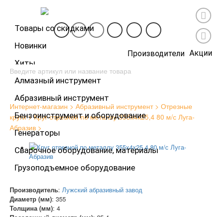
Товары со скидками
Новинки
Каталог товаров
Акции
Производители
Хиты
Алмазный инструмент
Абразивный инструмент
Интернет-магазин
Абразивный инструмент
Отрезные
Бензоинструмент и оборудование
круги
Круг отрезной по металлу 355х4х25,4 80 м/с Луга-
Абразив
Генераторы
Сварочное оборудование, материалы
Грузоподъемное оборудование
Производитель
:
Лужский абразивный завод
Диаметр (мм)
:
355
Толщина (мм)
:
4