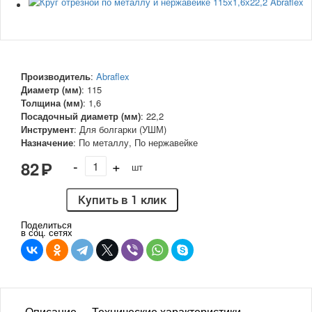
Производитель
:
Abraflex
Диаметр (мм)
:
115
Толщина (мм)
:
1,6
Посадочный диаметр (мм)
:
22,2
Инструмент
:
Для болгарки (УШМ)
Назначение
:
По металлу
,
По нержавейке
-
+
82
Р
В корзину
шт
Купить в 1 клик
Поделиться
в соц. сетях
Описание
Технические характеристики