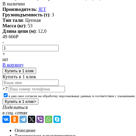
В наличии
Производитель
:
JET
Грузоподъемность (т)
:
3
Тип тали
:
Цепная
Масса (кг)
:
53
Длина цепи (м)
:
12,0
49 666
Р
-
+
шт
В корзину
Купить в 1 клик
Купить в 1 клик
+7
я даю свое согласие на обработку персональных данных в соответствии с указанными
Поделиться
в соц. сетях
Описание
Технические характеристики