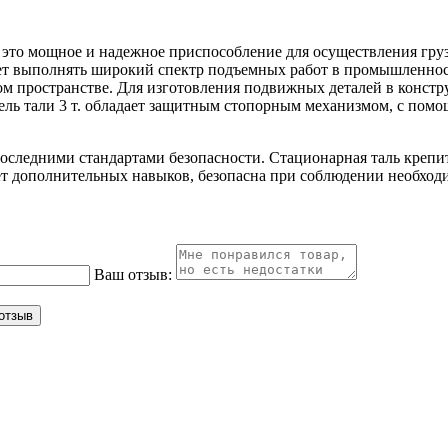
4
это мощное и надежное приспособление для осуществления груз
ет выполнять широкий спектр подъемных работ в промышленност
ном пространстве. Для изготовления подвижных деталей в конс
ль тали 3 т. обладает защитным стопорным механизмом, с помо
 последними стандартами безопасности. Стационарная таль кре
ет дополнительных навыков, безопасна при соблюдении необход
Ваш отзыв: