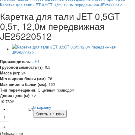
Каретка для тали JET 0,5GT 0,5т, 12,0м передвижная JE25220512
Каретка для тали JET 0,5GT
0,5т, 12,0м передвижная
JE25220512
Производитель
:
JET
Грузоподъемность (т)
:
0,5
Масса (кг)
:
24
Min ширина балки (мм)
:
76
Max ширина балки (мм)
:
152
Тип перемещения
:
С цепным приводом
Длина цепи (м)
:
12
19 780
Р
-
В корзину
шт
Купить в 1 клик
+
Поделиться