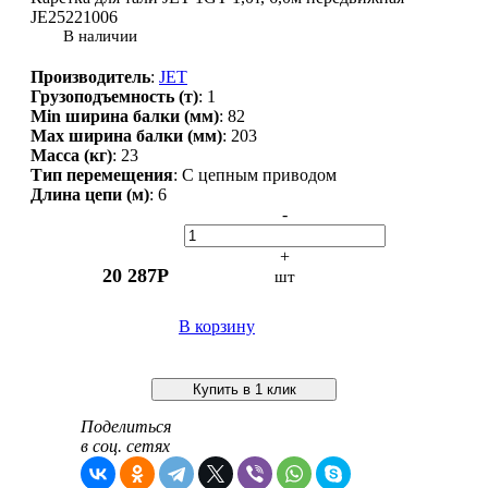
JE25221006
В наличии
Производитель
:
JET
Грузоподъемность (т)
:
1
Min ширина балки (мм)
:
82
Max ширина балки (мм)
:
203
Масса (кг)
:
23
Тип перемещения
:
С цепным приводом
Длина цепи (м)
:
6
-
+
20 287
Р
шт
В корзину
Купить в 1 клик
Поделиться
в соц. сетях