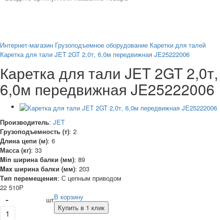
Интернет-магазин
Грузоподъемное оборудование
Каретки для талей
Каретка для тали JET 2GT 2,0т, 6,0м передвижная JE25222006
Каретка для тали JET 2GT 2,0т,
6,0м передвижная JE25222006
Производитель
:
JET
Грузоподъемность (т)
:
2
Длина цепи (м)
:
6
Масса (кг)
:
33
Min ширина балки (мм)
:
89
Max ширина балки (мм)
:
203
Тип перемещения
:
С цепным приводом
22 510
Р
-
В корзину
шт
Купить в 1 клик