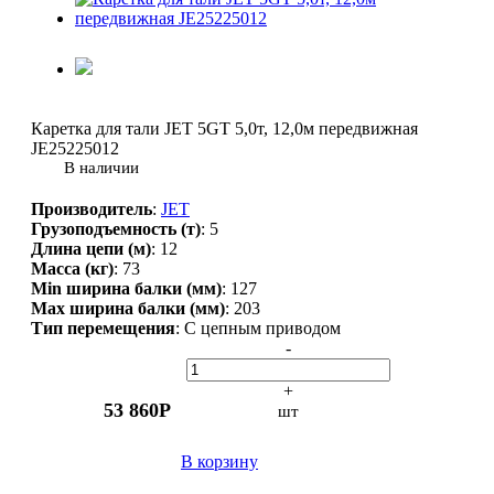
Каретка для тали JET 5GT 5,0т, 12,0м передвижная
JE25225012
В наличии
Производитель
:
JET
Грузоподъемность (т)
:
5
Длина цепи (м)
:
12
Масса (кг)
:
73
Min ширина балки (мм)
:
127
Max ширина балки (мм)
:
203
Тип перемещения
:
С цепным приводом
-
+
53 860
Р
шт
В корзину