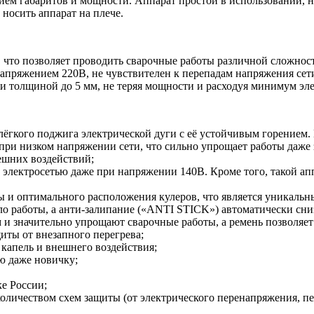
м габаритов и мощности. Аппарат простой в использовании, не 
носить аппарат на плече.
, что позволяет проводить сварочные работы различной сложнос
апряжением 220В, не чувствителен к перепадам напряжения сет
и толщиной до 5 мм, не теряя мощности и расходуя минимум эл
 лёгкого поджига электрической дуги с её устойчивым горением.
при низком напряжении сети, что сильно упрощает работы даже 
ешних воздействий;
 электросетью даже при напряжении 140В. Кроме того, такой а
ты и оптимального расположения кулеров, что является уникаль
о работы, а анти-залипание («ANTI STICK») автоматически сни
 значительно упрощают сварочные работы, а ремень позволяет 
иты от внезапного перегрева;
 капель и внешнего воздействия;
ю даже новичку;
е России;
оличеством схем защиты (от электрического перенапряжения, пер