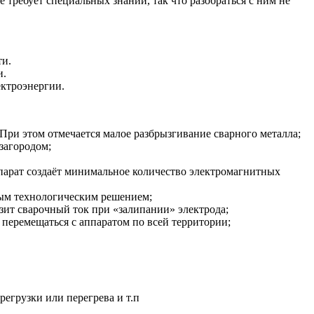
требует специальных знаний, так что разобраться с ним не
ти.
и.
ектроэнергии.
 При этом отмечается малое разбрызгивание сварного металла;
загородом;
ппарат создаёт минимальное количество электромагнитных
ным технологическим решением;
зит сварочный ток при «залипании» электрода;
перемещаться с аппаратом по всей территории;
егрузки или перегрева и т.п