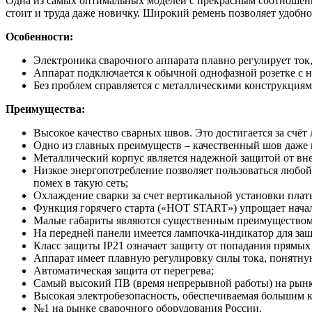
Одна из самых оптимальных моделей с прекрасным соотношение
стоит и труда даже новичку. Широкий ремень позволяет удобно 
Особенности:
Электроника сварочного аппарата плавно регулирует ток
Аппарат подключается к обычной однофазной розетке с н
Без проблем справляется с металлическими конструкциям
Преимущества:
Высокое качество сварных швов. Это достигается за счёт
Одно из главных преимуществ – качественный шов даже 
Металлический корпус является надежной защитой от вн
Низкое энергопотребление позволяет пользоваться любой
помех в такую сеть;
Охлаждение сварки за счет вертикальной установки пла
Функция горячего старта («HOT START») упрощает начал
Малые габариты являются существенным преимуществом и
На передней панели имеется лампочка-индикатор для защ
Класс защиты IP21 означает защиту от попадания прямых
Аппарат имеет плавную регулировку силы тока, понятну
Автоматическая защита от перегрева;
Самый высокий ПВ (время непрерывной работы) на рынк
Высокая электробезопасность, обеспечиваемая большим к
№1 на рынке сварочного оборудования России.