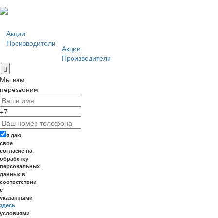
Акции
Производители
Акции
Производители
Мы вам
перезвоним
+7
я даю
свое
согласие на
обработку
персональных
данных в
соответствии
с
указанными
здесь
условиями